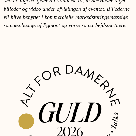
Ved deltagelse giver du tilladelse til, at der bliver taget
billeder og video under afviklingen af eventet. Billederne
vil blive benyttet i kommercielle markedsføringsmæssige
sammenhænge af Egmont og vores samarbejdspartnere.