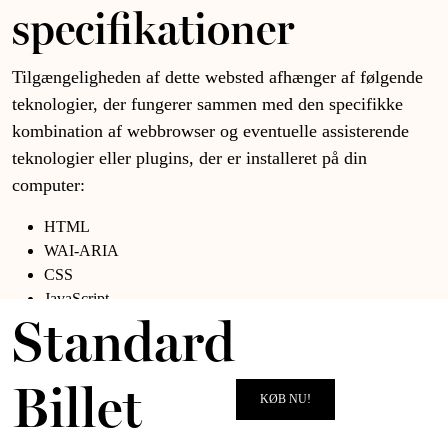
specifikationer
Tilgængeligheden af dette websted afhænger af følgende
teknologier, der fungerer sammen med den specifikke
kombination af webbrowser og eventuelle assisterende
teknologier eller plugins, der er installeret på din
computer:
HTML
WAI-ARIA
CSS
JavaScript
Standard
Forbehold
Billet
Story House Egmont fortsætter sine bestræbelser på
KØB NU!
konstant at forbedre tilgængeligheden af dette websted.