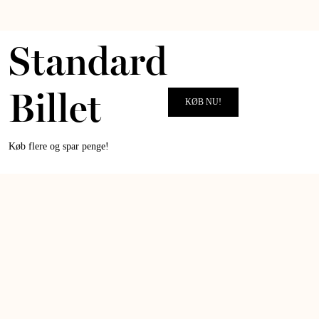
Standard
Billet
KØB NU!
Køb flere og spar penge!
ALT for damernes Kvindeløb
TAK FOR I ÅR!
VI GLÆDER OS TIL AT LØBE OG GÅ MED JER IGEN I 2027