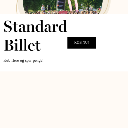
Standard
Billet
KØB NU!
ALT for damernes Kvindeløb
TAK FOR I ÅR!
Køb flere og spar penge!
VI GLÆDER OS TIL AT LØBE OG GÅ MED JER IGEN I 2027
MERE OM KVINDELØBET