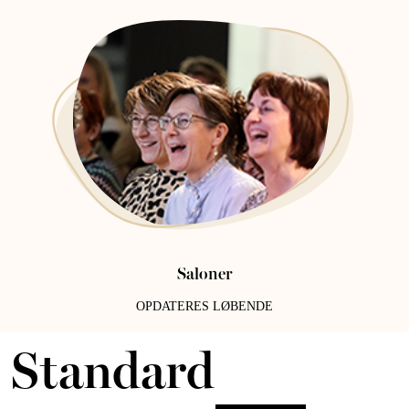
Saloner
OPDATERES LØBENDE
ALT for damerne åbner dørene til et nyt univers fuld af inspiration,
Standard
hygge, forkælelse og ny viden, når vi i selskab med kendte kvinder laver
events i hele landet.