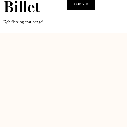
Billet
Datoerne for arrangementerne bliver offentliggjort løbende på vores
KØB NU!
hjemmeside, i ALT for damerne magasinet og på ALT for damernes
Instagram.
Køb flere og spar penge!
MERE OM SALONER