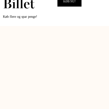
Billet
KØB NU!
Køb flere og spar penge!
Saloner
OPDATERES LØBENDE
ALT for damerne åbner dørene til et nyt univers fuld af inspiration,
hygge, forkælelse og ny viden, når vi i selskab med kendte kvinder laver
events i hele landet.
Datoerne for arrangementerne bliver offentliggjort løbende på vores
hjemmeside, i ALT for damerne magasinet og på ALT for damernes
Instagram.
MERE OM SALONER