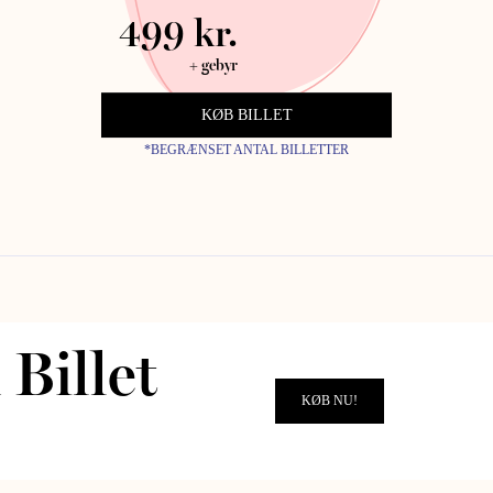
499 kr.
KØB BILLET
*BEGRÆNSET ANTAL BILLETTER
Billet
KOMMENDE ALT EVENTS
KØB NU!